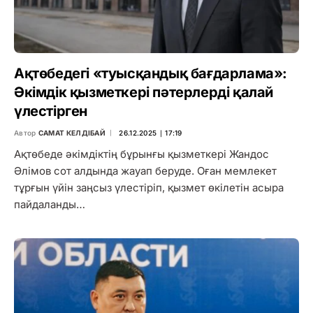
Ақтөбедегі «туысқандық бағдарлама»:
Әкімдік қызметкері пәтерлерді қалай
үлестірген
Автор
САМАТ КЕЛДІБАЙ
26.12.2025 ∣ 17:19
Ақтөбеде әкімдіктің бұрынғы қызметкері Жандос
Әлімов сот алдында жауап беруде. Оған мемлекет
тұрғын үйін заңсыз үлестіріп, қызмет өкілетін асыра
пайдаланды…