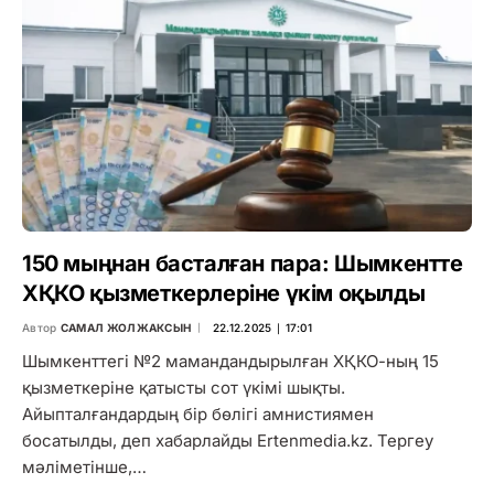
150 мыңнан басталған пара: Шымкентте
ХҚКО қызметкерлеріне үкім оқылды
Автор
САМАЛ ЖОЛЖАКСЫН
22.12.2025 ∣ 17:01
Шымкенттегі №2 мамандандырылған ХҚКО-ның 15
қызметкеріне қатысты сот үкімі шықты.
Айыпталғандардың бір бөлігі амнистиямен
босатылды, деп хабарлайды Ertenmedia.kz. Тергеу
мәліметінше,…