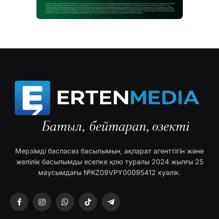
Мерзімді баспасөз басылымын, ақпарат агенттігін және
желілік басылымды есепке қою туралы 2024 жылғы 25
маусымдағы №KZ09VPY00095412 куәлік.
Facebook
Instagram
WhatsApp
TikTok
Telegram