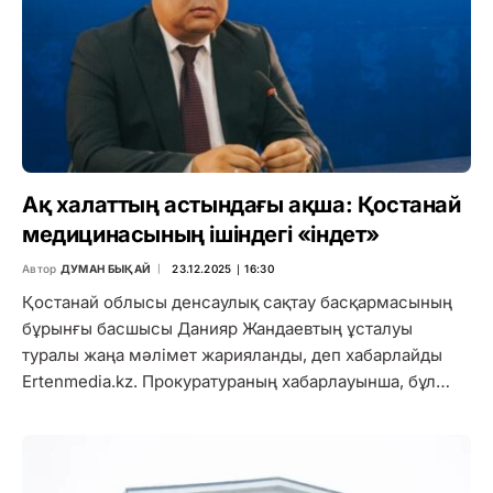
Ақ халаттың астындағы ақша: Қостанай
медицинасының ішіндегі «індет»
Автор
ДУМАН БЫҚАЙ
23.12.2025 ∣ 16:30
Қостанай облысы денсаулық сақтау басқармасының
бұрынғы басшысы Данияр Жандаевтың ұсталуы
туралы жаңа мәлімет жарияланды, деп хабарлайды
Ertenmedia.kz. Прокуратураның хабарлауынша, бұл…