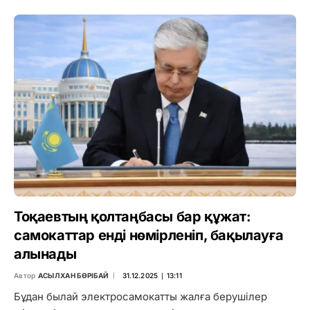
Тоқаевтың қолтаңбасы бар құжат:
самокаттар енді нөмірленіп, бақылауға
алынады
Автор
АСЫЛХАН БӨРІБАЙ
31.12.2025 ∣ 13:11
Бұдан былай электросамокатты жалға берушілер