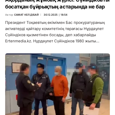
босатқан бұйрықтың астарында не бар
Автор
САМАТ КЕЛДІБАЙ
30.12.2025 ∣ 18:54
Президент Тоқаевтың өкімімен Бас прокуратураның
активтерді қайтару комитетінің төрағасы Нұрдәулет
Сүйіндіков қызметінен босады, деп хабарлайды
Ertenmedia.kz. Нұрдәулет Сүйіндіков 1980 жылы…