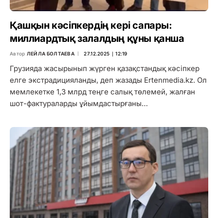
Қашқын кәсіпкердің кері сапары:
миллиардтық залалдың құны қанша
Автор
ЛЕЙЛА БОЛТАЕВА
27.12.2025 ∣ 12:19
Грузияда жасырынып жүрген қазақстандық кәсіпкер
елге экстрадицияланды, деп жазады Ertenmedia.kz. Ол
мемлекетке 1,3 млрд теңге салық төлемей, жалған
шот-фактураларды ұйымдастырғаны…