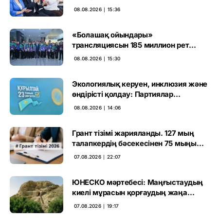
тәртіп» қағидаты баршаға міндетті
08.08.2026 ∣ 15:36
«Болашақ ойындары»
трансляциясын 185 миллион рет
көрген
08.08.2026 ∣ 15:30
Экологиялық керуен, инклюзия және
өндірісті қолдау: Партиялар
өңірлерде қандай мәселе көтерді
08.08.2026 ∣ 14:06
Грант тізімі жарияланды. 127 мың
талапкердің бәсекесінен 75 мыңы
өтті
07.08.2026 ∣ 22:07
ЮНЕСКО мәртебесі: Маңғыстаудың
киелі мұрасын қорғаудың жаңа
кезеңі басталды
07.08.2026 ∣ 19:17