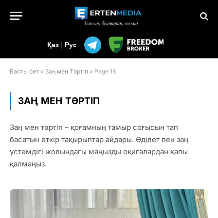
Қаз
|
Рус
Басты бет
»
Заң мен Тәртіп
»
Page 18
ЗАҢ МЕН ТӘРТІП
Заң мен тәртіп – қоғамның тамыр соғысын тап
басатын өткір тақырыптар айдары. Әділет пен заң
үстемдігі жолындағы маңызды оқиғалардан қапы
қалмаңыз.