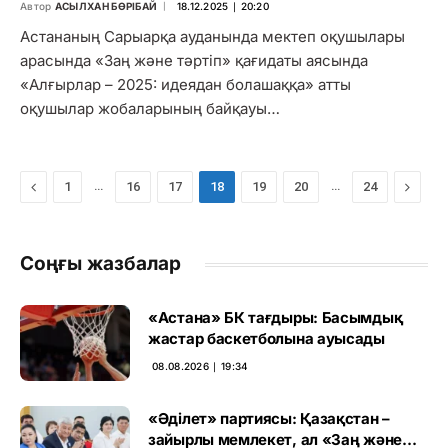
Автор
АСЫЛХАН БӨРІБАЙ
18.12.2025 ∣ 20:20
Астананың Сарыарқа ауданында мектеп оқушылары
арасында «Заң және тәртіп» қағидаты аясында
«Алғырлар – 2025: идеядан болашаққа» атты
оқушылар жобаларының байқауы…
Previous
…
…
Next
1
16
17
18
19
20
24
Соңғы жазбалар
«Астана» БК тағдыры: Басымдық
жастар баскетболына ауысады
08.08.2026 ∣ 19:34
«Әділет» партиясы: Қазақстан –
зайырлы мемлекет, ал «Заң және