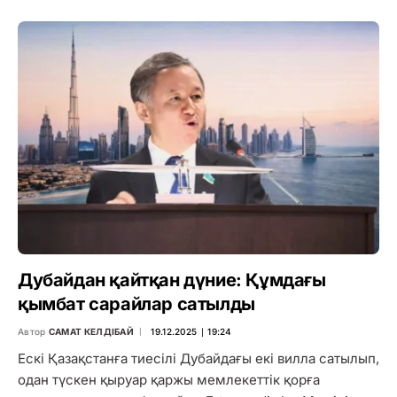
Дубайдан қайтқан дүние: Құмдағы
қымбат сарайлар сатылды
Автор
САМАТ КЕЛДІБАЙ
19.12.2025 ∣ 19:24
Ескі Қазақстанға тиесілі Дубайдағы екі вилла сатылып,
одан түскен қыруар қаржы мемлекеттік қорға