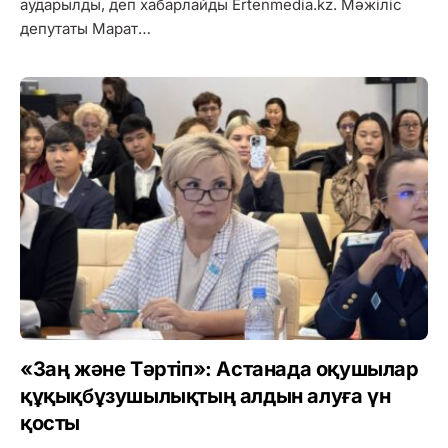
аударылды, деп хабарлайды Ertenmedia.kz. Мәжіліс
депутаты Марат…
«Заң және Тәртіп»: Астанада оқушылар
құқықбұзушылықтың алдын алуға үн
қосты