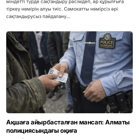
міндетті түрде сақтандыру рәсімдеп, әр құрылғыға
тіркеу нөмірін алуы тиіс. Самокатты нөмірсіз әрі
сақтандырусыз пайдалану…
Ақшаға айырбасталған мансап: Алматы
полициясындағы оқиға