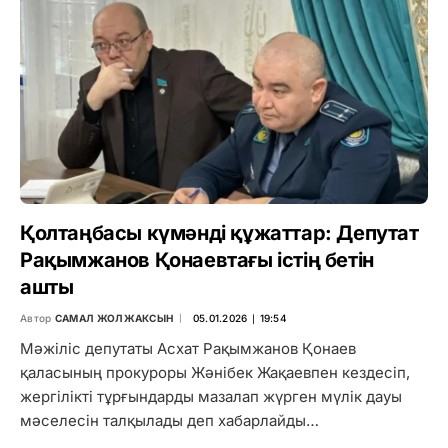
Қолтаңбасы күмәнді құжаттар: Депутат
Рақымжанов Қонаевтағы істің бетін
ашты
Автор
САМАЛ ЖОЛЖАКСЫН
05.01.2026 ∣ 19:54
Мәжіліс депутаты Асхат Рақымжанов Қонаев
қаласының прокуроры Жәнібек Жақаевпен кездесіп,
жергілікті тұрғындарды мазалап жүрген мүлік дауы
мәселесін талқылады деп хабарлайды…