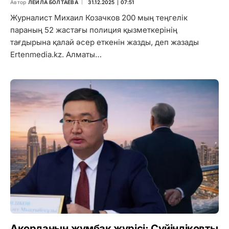
Автор
ЛЕЙЛА БОЛТАЕВА
31.12.2025 ∣ 07:51
Журналист Михаил Козачков 200 мың теңгелік
параның 52 жастағы полиция қызметкерінің
тағдырына қалай әсер еткенін жазды, деп жазады
Ertenmedia.kz. Алматы…
Ақорданың жұмбақ жүрісі: Сүйіндіковты