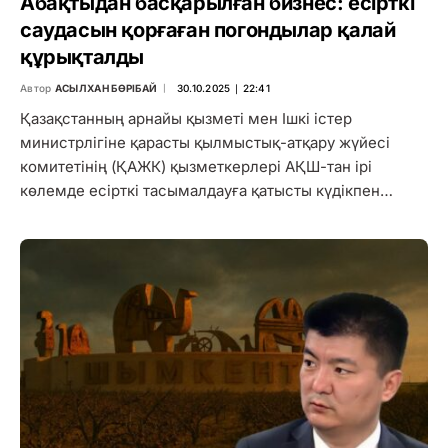
Абақтыдан басқарылған бизнес: есірткі
саудасын қорғаған погондылар қалай
құрықталды
Автор
АСЫЛХАН БӨРІБАЙ
30.10.2025 ∣ 22:41
Қазақстанның арнайы қызметі мен Ішкі істер
министрлігіне қарасты қылмыстық-атқару жүйесі
комитетінің (ҚАЖК) қызметкерлері АҚШ-тан ірі
көлемде есірткі тасымалдауға қатысты күдікпен…