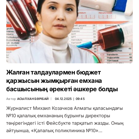
Жалған талдаулармен бюджет
қаржысын жымқырған емхана
басшысының әрекеті әшкере болды
Автор
АСЫЛХАН БӨРІБАЙ
04.12.2025 ∣ 09:45
Журналист Михаил Козачков Алматы қаласындағы
№10 қалалық емхананың бұрынғы директоры
төңірегіндегі істі Фейсбукте тарқатып жазды. Оның
айтуынша, «Қалалық поликлиника №10»…