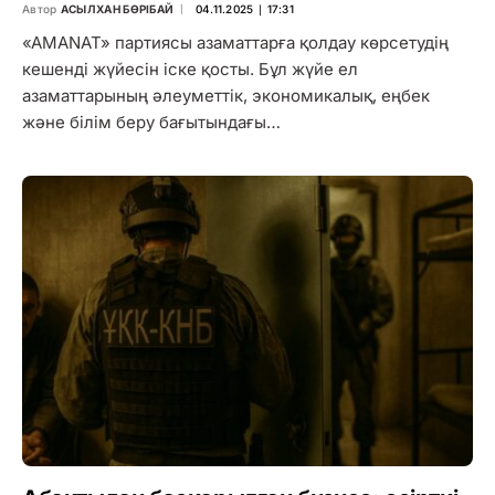
Автор
АСЫЛХАН БӨРІБАЙ
04.11.2025 ∣ 17:31
«AMANAT» партиясы азаматтарға қолдау көрсетудің
кешенді жүйесін іске қосты. Бұл жүйе ел
азаматтарының әлеуметтік, экономикалық, еңбек
және білім беру бағытындағы…