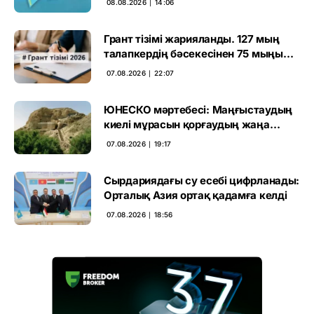
08.08.2026 ∣ 14:06
Грант тізімі жарияланды. 127 мың
талапкердің бәсекесінен 75 мыңы
өтті
07.08.2026 ∣ 22:07
ЮНЕСКО мәртебесі: Маңғыстаудың
киелі мұрасын қорғаудың жаңа
кезеңі басталды
07.08.2026 ∣ 19:17
Сырдариядағы су есебі цифрланады:
Орталық Азия ортақ қадамға келді
07.08.2026 ∣ 18:56