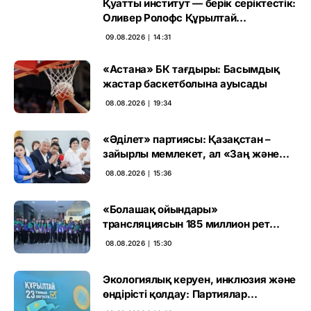
Қуатты институт — берік серіктестік:
Оливер Ролофс Құрылтай
сайлауының маңызын бағалады
09.08.2026 ∣ 14:31
«Астана» БК тағдыры: Басымдық
жастар баскетболына ауысады
08.08.2026 ∣ 19:34
«Әділет» партиясы: Қазақстан –
зайырлы мемлекет, ал «Заң және
тәртіп» қағидаты баршаға міндетті
08.08.2026 ∣ 15:36
«Болашақ ойындары»
трансляциясын 185 миллион рет
көрген
08.08.2026 ∣ 15:30
Экологиялық керуен, инклюзия және
өндірісті қолдау: Партиялар
өңірлерде қандай мәселе көтерді