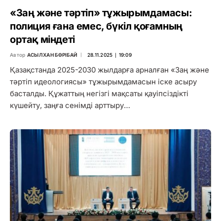
«Заң және тәртіп» тұжырымдамасы:
полиция ғана емес, бүкіл қоғамның
ортақ міндеті
Автор
АСЫЛХАН БӨРІБАЙ
28.11.2025 ∣ 19:09
Қазақстанда 2025-2030 жылдарға арналған «Заң және
тәртіп идеологиясы» тұжырымдамасын іске асыру
басталды. Құжаттың негізгі мақсаты қауіпсіздікті
күшейту, заңға сенімді арттыру…