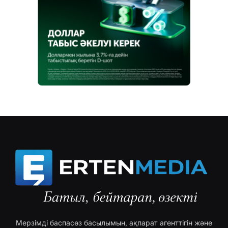
Мерзімді баспасөз басылымын, ақпарат агенттігін және