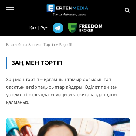
Қаз
|
Рус
Басты бет
»
Заң мен Тәртіп
»
Page 19
ЗАҢ МЕН ТӘРТІП
Заң мен тәртіп – қоғамның тамыр соғысын тап
басатын өткір тақырыптар айдары. Әділет пен заң
үстемдігі жолындағы маңызды оқиғалардан қапы
қалмаңыз.