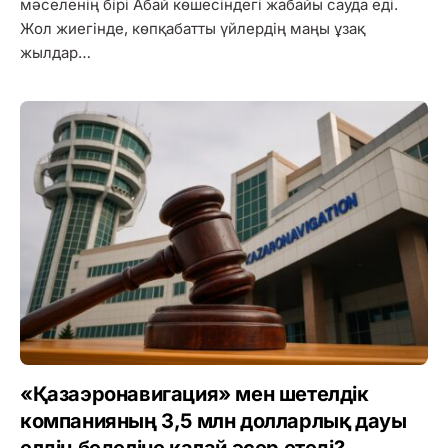
мәселенің бірі Абай көшесіндегі жабайы сауда еді.
Жол жиегінде, көпқабатты үйлердің маңы ұзақ
жылдар…
«Қазаэронавигация» мен шетелдік
компанияның 3,5 млн долларлық дауы
елдің беделіне қалай әсер етеді?