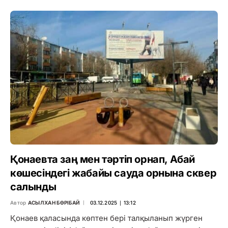
Қонаевта заң мен тәртіп орнап, Абай
көшесіндегі жабайы сауда орнына сквер
салынды
Автор
АСЫЛХАН БӨРІБАЙ
03.12.2025 ∣ 13:12
Қонаев қаласында көптен бері талқыланып жүрген