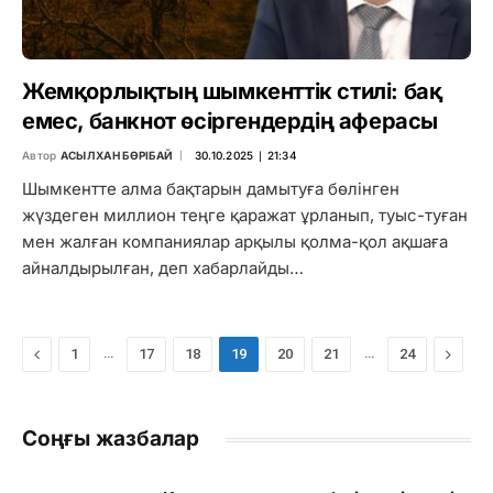
Жемқорлықтың шымкенттік стилі: бақ
емес, банкнот өсіргендердің аферасы
Автор
АСЫЛХАН БӨРІБАЙ
30.10.2025 ∣ 21:34
Шымкентте алма бақтарын дамытуға бөлінген
жүздеген миллион теңге қаражат ұрланып, туыс-туған
мен жалған компаниялар арқылы қолма-қол ақшаға
айналдырылған, деп хабарлайды…
Previous
…
…
Next
1
17
18
19
20
21
24
Соңғы жазбалар