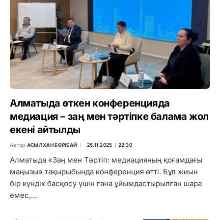
Алматыда өткен конференцияда
медиация – заң мен тәртіпке балама жол
екені айтылды
Автор
АСЫЛХАН БӨРІБАЙ
25.11.2025 ∣ 22:30
Алматыда «Заң мен Тәртіп: медиацияның қоғамдағы
маңызы» тақырыбында конференция өтті. Бұл жиын
бір күндік басқосу үшін ғана ұйымдастырылған шара
емес,…