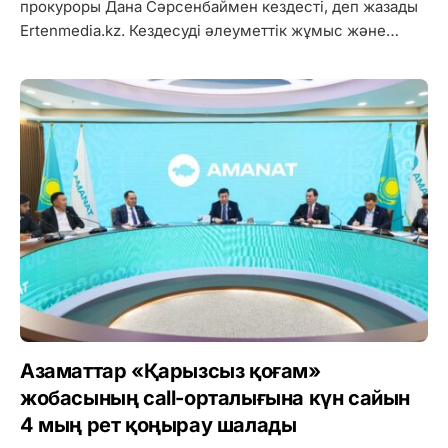
прокуроры Дана Сәрсенбаймен кездесті, деп жазады
Ertenmedia.kz. Кездесуді әлеуметтік жұмыс және…
Азаматтар «Қарызсыз қоғам»
жобасының call-орталығына күн сайын
4 мың рет қоңырау шалады