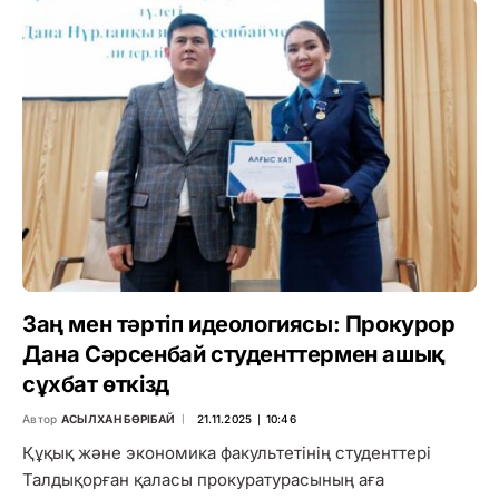
Заң мен тәртіп идеологиясы: Прокурор
Дана Сәрсенбай студенттермен ашық
сұхбат өткізд
Автор
АСЫЛХАН БӨРІБАЙ
21.11.2025 ∣ 10:46
Құқық және экономика факультетінің студенттері
Талдықорған қаласы прокуратурасының аға