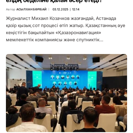
Автор
АСЫЛХАН БӨРІБАЙ
03.12.2025 ∣ 12:14
Журналист Михаил Козачков жазғандай, Астанада
қазір қызық сот процесі өтіп жатыр. Қазақстанның әуе
кеңістігін бақылайтын «Қазаэронавигация»
мемлекеттік компаниясы және спутниктік…