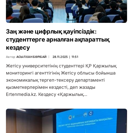
Заң және цифрлық қауіпсіздік:
студенттерге арналған ақпараттық
кездесу
Автор
АСЫЛХАН БӨРІБАЙ
28.11.2025 ∣ 11:51
Жетісу университетінің студенттері ҚР Қаржылық
мониторингі агенттігінің Жетісу облысы бойынша
экономикалық тергеп-тексеру департаменті
қызметкерлерімен кездесті, деп жазады
Ertenmedia.kz. Кездесу «Қаржылық…