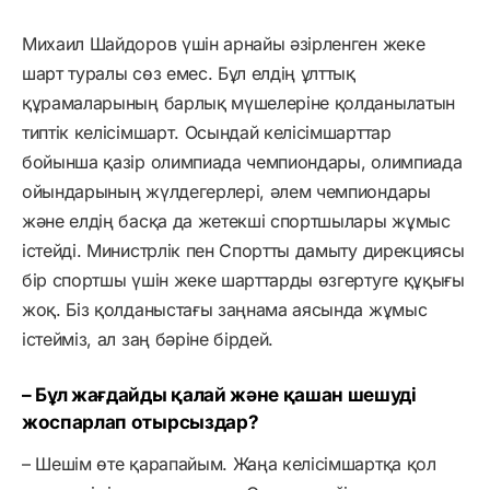
Михаил Шайдоров үшін арнайы әзірленген жеке
шарт туралы сөз емес. Бұл елдің ұлттық
құрамаларының барлық мүшелеріне қолданылатын
типтік келісімшарт. Осындай келісімшарттар
бойынша қазір олимпиада чемпиондары, олимпиада
ойындарының жүлдегерлері, әлем чемпиондары
және елдің басқа да жетекші спортшылары жұмыс
істейді. Министрлік пен Спортты дамыту дирекциясы
бір спортшы үшін жеке шарттарды өзгертуге құқығы
жоқ. Біз қолданыстағы заңнама аясында жұмыс
істейміз, ал заң бәріне бірдей.
– Бұл жағдайды қалай және қашан шешуді
жоспарлап отырсыздар?
– Шешім өте қарапайым. Жаңа келісімшартқа қол