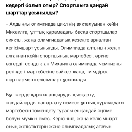
кедергі болып отыр? Спортшыға қандай
шарттар ұсынылды?
– Алдыңғы олимпиада циклінің аяқталуынан кейін
Михаилға, ұлттық құрамадағы басқа спортшылар
сияқты, жаңа олимпиадалық кезеңге арналған
келісімшарт ұсынылды. Олимпиада алтынын жеңіп
алғаннан кейін спортшының мәртебесі, әрине,
өзгерді, сондықтан Михаилға олимпиада чемпионы
ретіндегі мәртебесіне сәйкес жаңа, тиімдірек
шарттармен келісімшарт ұсынылды.
Бұл жерде қаржыландыруды қысқарту,
жағдайларды нашарлату немесе ұлттық құрамадағы
мәртебесін төмендету туралы ешқандай әңгіме
болуы мүмкін емес. Керісінше, жаңа келісімшарт
оның жетістіктерін және олимпиадалық атағын