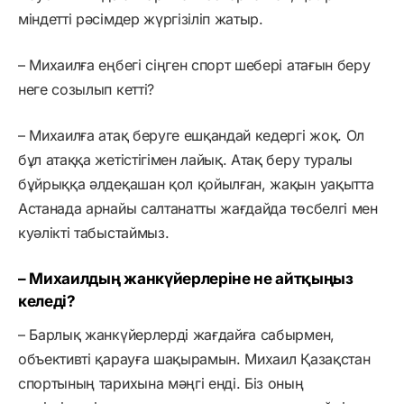
міндетті рәсімдер жүргізіліп жатыр.
– Михаилға еңбегі сіңген спорт шебері атағын беру
неге созылып кетті?
– Михаилға атақ беруге ешқандай кедергі жоқ. Ол
бұл атаққа жетістігімен лайық. Атақ беру туралы
бұйрыққа әлдеқашан қол қойылған, жақын уақытта
Астанада арнайы салтанатты жағдайда төсбелгі мен
куәлікті табыстаймыз.
– Михаилдың жанкүйерлеріне не айтқыңыз
келеді?
– Барлық жанкүйерлерді жағдайға сабырмен,
объективті қарауға шақырамын. Михаил Қазақстан
спортының тарихына мәңгі енді. Біз оның