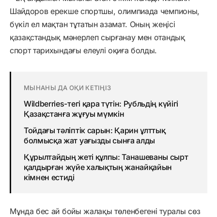
Шайдоров ерекше спортшы, олимпиада чемпионы,
бүкіл ел мақтан тұтатын азамат. Оның жеңісі
қазақстандық мәнерлеп сырғанау мен отандық
спорт тарихындағы елеулі оқиға болды.
МЫНАНЫ ДА ОҚИ КЕТІҢІЗ
Wildberries-тегі қара түтін: Рубльдің күйігі
Қазақстанға жұғуы мүмкін
Тойдағы тәліптік сарын: Қарин ұлттық
болмысқа жат уағызды сынға алды
Құрылтайдың жеті құлпы: Танашеваны сырт
қалдырған жүйе халықтың жанайқайын
кімнен естиді
Мұнда бес ай бойы жалақы төленбегені туралы сөз