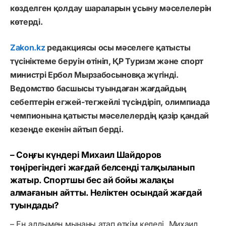
көзделген қолдау шараларын ұсыну мәселелерін
көтерді.
Zakon.kz
редакциясы осы мәселеге қатысты
түсініктеме беруін өтініп, ҚР Туризм және спорт
министрі Ербол Мырзабосыновқа жүгінді.
Ведомство басшысы туындаған жағдайдың
себептерін егжей-тегжейлі түсіндіріп, олимпиада
чемпионына қатысты мәселелердің қазір қандай
кезеңде екенін айтып берді.
– Соңғы күндері Михаил Шайдоров
төңірегіндегі жағдай белсенді талқыланып
жатыр. Спортшы бес ай бойы жалақы
алмағанын айтты. Неліктен осындай жағдай
туындады?
– Ең алдымен мынаны атап өткім келеді. Михаил