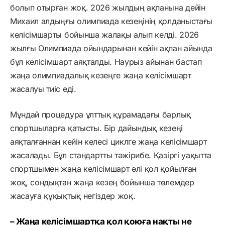
болып отырған жоқ. 2026 жылдың ақпанына дейін
Михаил алдыңғы олимпиада кезеңінің қолданыстағы
келісімшарты бойынша жалақы алып келді. 2026
жылғы Олимпиада ойындарынан кейін ақпан айында
бұл келісімшарт аяқталды. Наурыз айынан бастап
жаңа олимпиадалық кезеңге жаңа келісімшарт
жасалуы тиіс еді.
Мұндай процедура ұлттық құрамадағы барлық
спортшыларға қатысты. Бір дайындық кезеңі
аяқталғаннан кейін келесі циклге жаңа келісімшарт
жасалады. Бұл стандартты тәжірибе. Қазіргі уақытта
спортшымен жаңа келісімшарт әлі қол қойылған
жоқ, сондықтан жаңа кезең бойынша төлемдер
жасауға құқықтық негіздер жоқ.
– Жаңа келісімшартқа қол қоюға нақты не