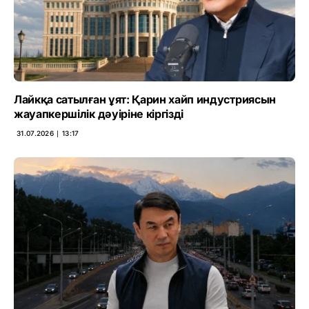
Лайкқа сатылған ұят: Қарин хайп индустриясын
жауапкершілік дәуіріне кіргізді
31.07.2026 ∣ 13:17