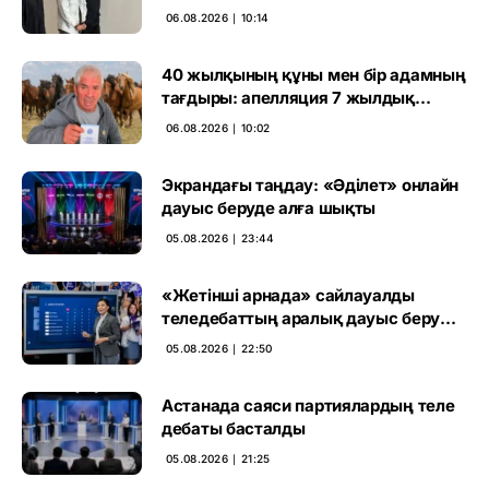
әуежайында көзге түсті
06.08.2026 ∣ 10:14
40 жылқының құны мен бір адамның
тағдыры: апелляция 7 жылдық
үкімді бұзды
06.08.2026 ∣ 10:02
Экрандағы таңдау: «Әділет» онлайн
дауыс беруде алға шықты
05.08.2026 ∣ 23:44
«Жетінші арнада» сайлауалды
теледебаттың аралық дауыс беру
нәтижесі жарияланды
05.08.2026 ∣ 22:50
Астанада саяси партиялардың теле
дебаты басталды
05.08.2026 ∣ 21:25