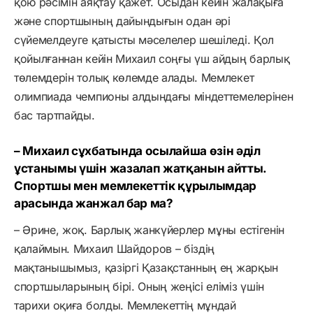
қою рәсімін аяқтау қажет. Осыдан кейін жалақыға
және спортшының дайындығын одан әрі
сүйемелдеуге қатысты мәселелер шешіледі. Қол
қойылғаннан кейін Михаил соңғы үш айдың барлық
төлемдерін толық көлемде алады. Мемлекет
олимпиада чемпионы алдындағы міндеттемелерінен
бас тартпайды.
– Михаил сұхбатында осылайша өзін әділ
ұстанымы үшін жазалап жатқанын айтты.
Спортшы мен мемлекеттік құрылымдар
арасында жанжал бар ма?
– Әрине, жоқ. Барлық жанкүйерлер мұны естігенін
қалаймын. Михаил Шайдоров – біздің
мақтанышымыз, қазіргі Қазақстанның ең жарқын
спортшыларының бірі. Оның жеңісі еліміз үшін
тарихи оқиға болды. Мемлекеттің мұндай