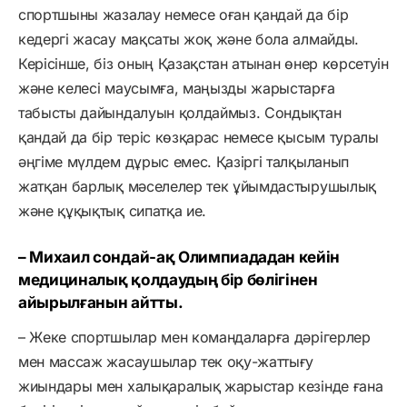
спортшыны жазалау немесе оған қандай да бір
кедергі жасау мақсаты жоқ және бола алмайды.
Керісінше, біз оның Қазақстан атынан өнер көрсетуін
және келесі маусымға, маңызды жарыстарға
табысты дайындалуын қолдаймыз. Сондықтан
қандай да бір теріс көзқарас немесе қысым туралы
әңгіме мүлдем дұрыс емес. Қазіргі талқыланып
жатқан барлық мәселелер тек ұйымдастырушылық
және құқықтық сипатқа ие.
– Михаил сондай-ақ Олимпиададан кейін
медициналық қолдаудың бір бөлігінен
айырылғанын айтты.
– Жеке спортшылар мен командаларға дәрігерлер
мен массаж жасаушылар тек оқу-жаттығу
жиындары мен халықаралық жарыстар кезінде ғана