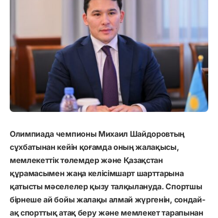
Олимпиада чемпионы Михаил Шайдоровтың
сұхбатынан кейін қоғамда оның жалақысы,
мемлекеттік төлемдер және Қазақстан
құрамасымен жаңа келісімшарт шарттарына
қатысты мәселелер қызу талқылануда. Спортшы
бірнеше ай бойы жалақы алмай жүргенін, сондай-
ақ спорттық атақ беру және мемлекет тарапынан