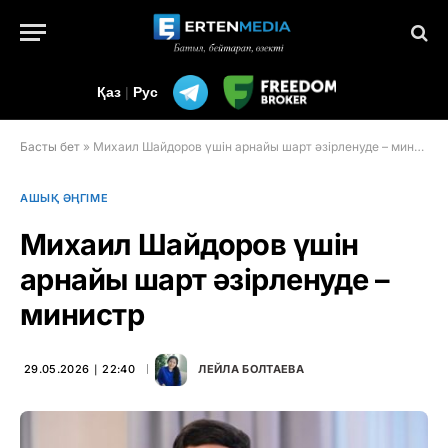
Қаз
|
Рус
Басты бет
»
Михаил Шайдоров үшін арнайы шарт әзірленуде – министр
АШЫҚ ӘҢГІМЕ
Михаил Шайдоров үшін
арнайы шарт әзірленуде –
министр
29.05.2026 ∣ 22:40
ЛЕЙЛА БОЛТАЕВА