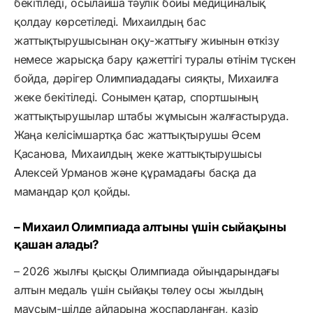
бекітіледі, осылайша тәулік бойы медициналық
қолдау көрсетіледі. Михаилдың бас
жаттықтырушысынан оқу-жаттығу жиынын өткізу
немесе жарысқа бару қажеттігі туралы өтінім түскен
бойда, дәрігер Олимпиададағы сияқты, Михаилға
жеке бекітіледі. Сонымен қатар, спортшының
жаттықтырушылар штабы жұмысын жалғастыруда.
Жаңа келісімшартқа бас жаттықтырушы Әсем
Қасанова, Михаилдың жеке жаттықтырушысы
Алексей Урманов және құрамадағы басқа да
мамандар қол қойды.
– Михаил Олимпиада алтыны үшін сыйақыны
қашан алады?
– 2026 жылғы қысқы Олимпиада ойындарындағы
алтын медаль үшін сыйақы төлеу осы жылдың
маусым-шілде айларына жоспарланған, қазір