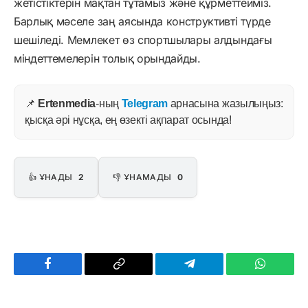
жетістіктерін мақтан тұтамыз және құрметтейміз.
Барлық мәселе заң аясында конструктивті түрде
шешіледі. Мемлекет өз спортшылары алдындағы
міндеттемелерін толық орындайды.
📌
Ertenmedia
-ның
Telegram
арнасына жазылыңыз:
қысқа әрі нұсқа, ең өзекті ақпарат осында!
👍 ҰНАДЫ
2
👎 ҰНАМАДЫ
0
Facebook
Copy
Telegram
WhatsAp
Link