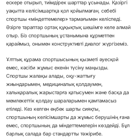
ескере отырып, тиімдірек шарттар ұсынады. Қазіргі
уақытта келісімшартқа қол қойылмаған, себебі
спортшы «міндеттемелер» тармағымен келіспеді.
Әзірге тараптар ортақ құқықтық шешімге келе алмай
отыр. Біз спортшының ұстанымына құрметпен
қараймыз, онымен конструктивті диалог жүргіземіз.
Ұлттық құрама спортшысының қызметі әуесқой
емес, кәсіби жұмыс екенін түсіну маңызды.
Спортшы жалақы алады, оқу-жаттығу
жиындарымен, медициналық қолдаумен,
халықаралық жарыстарға қатысумен және басқа да
мемлекеттік қолдау шараларымен қамтамасыз
етіледі. Кез келген еңбек шарты сияқты,
спортшының келісімшарты да жұмыс берушінің ғана
емес, спортшының да міндеттемелерін көздейді. Бұл
барлық салада бар стандартты тәжірибе.