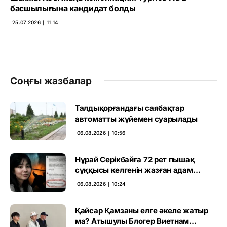
басшылығына кандидат болды
25.07.2026 ∣ 11:14
Соңғы жазбалар
Талдықорғандағы саябақтар
автоматты жүйемен суарылады
06.08.2026 ∣ 10:56
Нұрай Серікбайға 72 рет пышақ
сұққысы келгенін жазған адам
ұсталды
06.08.2026 ∣ 10:24
Қайсар Қамзаны елге әкеле жатыр
ма? Атышулы Блогер Виетнам