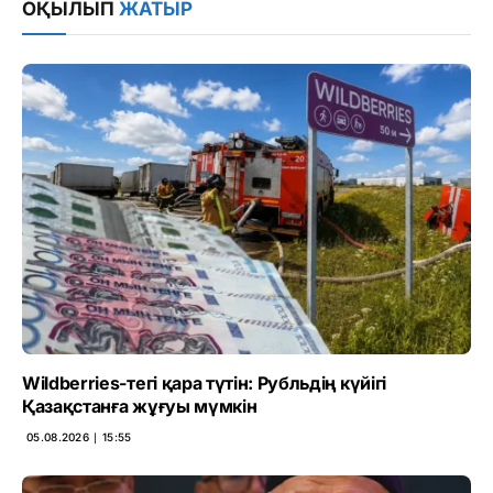
ОҚЫЛЫП
ЖАТЫР
Wildberries-тегі қара түтін: Рубльдің күйігі
Қазақстанға жұғуы мүмкін
05.08.2026 ∣ 15:55