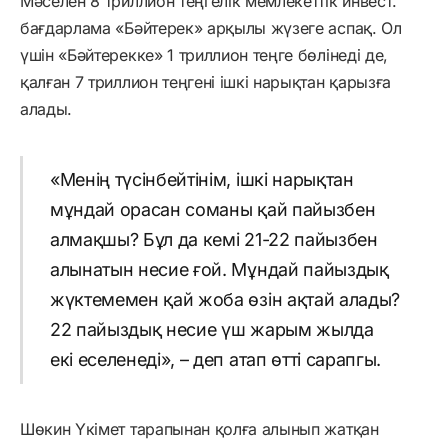
Мәселен 8 триллион теңгелік мемлекеттік инвест.
бағдарлама «Бәйтерек» арқылы жүзеге аспақ. Ол
үшін «Бәйтерекке» 1 триллион теңге бөлінеді де,
қалған 7 триллион теңгені ішкі нарықтан қарызға
алады.
«Менің түсінбейтінім, ішкі нарықтан
мұндай орасан соманы қай пайызбен
алмақшы? Бұл да кемі 21-22 пайызбен
алынатын несие ғой. Мұндай пайыздық
жүктемемен қай жоба өзін ақтай алады?
22 пайыздық несие үш жарым жылда
екі еселенеді», – деп атап өтті сарапгы.
Шөкин Үкімет тарапынан қолға алынып жатқан