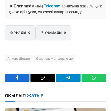
📌
Ertenmedia
-ның
Telegram
арнасына жазылыңыз:
қысқа әрі нұсқа, ең өзекті ақпарат осында!
👍 ҰНАДЫ
0
👎 ҰНАМАДЫ
0
Алмас Шөкин
базалық мөлшерлеме
Facebook
Copy
Telegram
WhatsAp
Link
ОҚЫЛЫП
ЖАТЫР