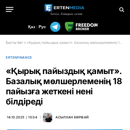
Қаз
|
Рус
Басты бет
»
«Қырық пайыздық қамыт». Базалық мөлшерлеменің 18 пайызға жеткені нені білдіреді
ERTENFINANCE
«Қырық пайыздық қамыт».
Базалық мөлшерлеменің 18
пайызға жеткені нені
білдіреді
14.10.2025 ∣ 10:54
АСЫЛХАН БӨРІБАЙ