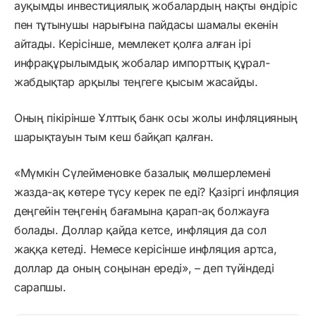
ауқымды инвестициялық жобалардың нақты өндіріс
пен тұтынушы нарығына пайдасы шамалы екенін
айтады. Керісінше, мемлекет қолға алған ірі
инфрақұрылымдық жобалар импорттық құрал-
жабдықтар арқылы теңгеге қысым жасайды.
Оның пікірінше Ұлттық банк осы жолы инфляцияның
шарықтауын тым кеш байқап қалған.
«Мүмкін Сүлейменовке базалық мөлшерлемені
жазда-ақ көтере түсу керек пе еді? Қазіргі инфляция
деңгейін теңгенің бағамына қарап-ақ болжауға
болады. Доллар қайда кетсе, инфляция да сол
жаққа кетеді. Немесе керісінше инфляция артса,
доллар да оның соңынан ереді», – деп түйіндеді
сарапшы.