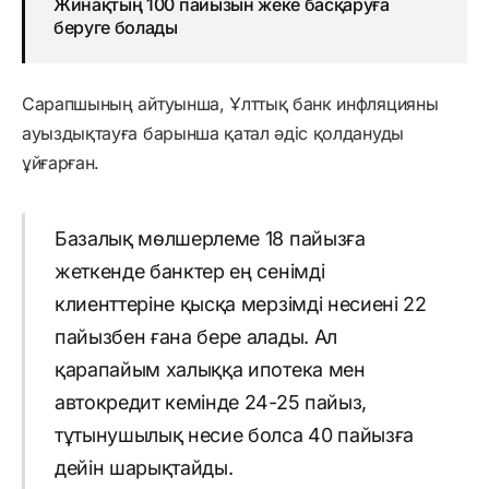
Жинақтың 100 пайызын жеке басқаруға
беруге болады
Сарапшының айтуынша, Ұлттық банк инфляцияны
ауыздықтауға барынша қатал әдіс қолдануды
ұйғарған.
Базалық мөлшерлеме 18 пайызға
жеткенде банктер ең сенімді
клиенттеріне қысқа мерзімді несиені 22
пайызбен ғана бере алады. Ал
қарапайым халыққа ипотека мен
автокредит кемінде 24-25 пайыз,
тұтынушылық несие болса 40 пайызға
дейін шарықтайды.