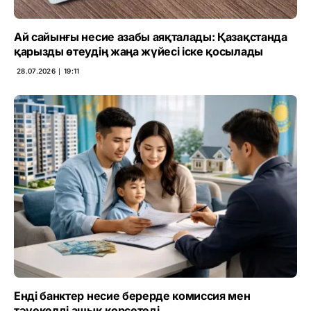
Ай сайынғы несие азабы аяқталады: Қазақстанда
қарызды өтеудің жаңа жүйесі іске қосылады
28.07.2026 ∣ 19:11
Енді банктер несие берерде комиссия мен
тәуекелді ашық көрсетеді