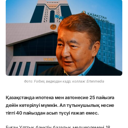
Фото: Forbes, видеодан кадр; коллаж: Ertenmedia
Қазақстанда ипотека мен автонесие 25 пайызға
дейін көтерілуі мүмкін. Ал тұтынушылық несие
тіпті 40 пайыздан асып түсуі ғажап емес.
Бұған Ұлттық банктің базалық мөлшерлемені 18