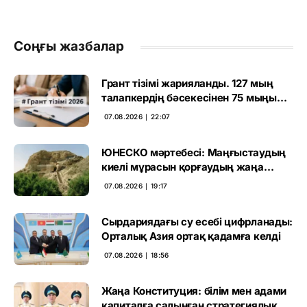
Соңғы жазбалар
Грант тізімі жарияланды. 127 мың
талапкердің бәсекесінен 75 мыңы
өтті
07.08.2026 ∣ 22:07
ЮНЕСКО мәртебесі: Маңғыстаудың
киелі мұрасын қорғаудың жаңа
кезеңі басталды
07.08.2026 ∣ 19:17
Сырдариядағы су есебі цифрланады:
Орталық Азия ортақ қадамға келді
07.08.2026 ∣ 18:56
Жаңа Конституция: білім мен адами
капиталға салынған стратегиялық