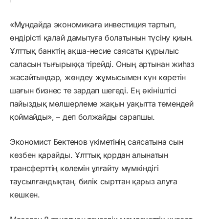
«Мұндайда экономикаға инвестиция тартып,
өндірісті қалай дамытуға болатынын түсіну қиын.
Ұлттық банктің ақша-несие саясаты құрылыс
саласын тығырыққа тірейді. Оның артынан жиһаз
жасайтындар, жөндеу жұмысымен күн көретін
шағын бизнес те зардап шегеді. Ең өкініштісі
пайыздық мөлшерлеме жақын уақытта төмендей
қоймайды», – деп болжайды сарапшы.
Экономист Бектенов үкіметінің саясатына сын
көзбен қарайды. Ұлттық қордан алынатын
трансферттің көлемін ұлғайту мүмкіндігі
таусылғандықтан, билік сырттан қарыз алуға
көшкен.