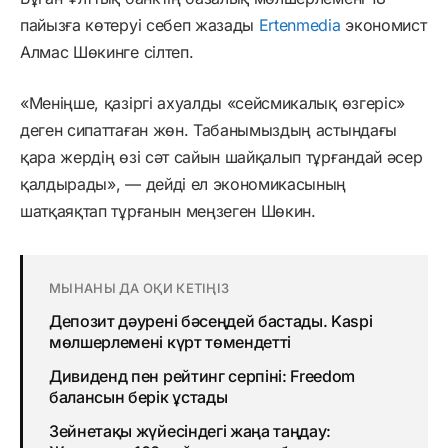
пайызға көтеруі себеп жазады
Ertenmedia
экономист
Алмас Шөкинге сілтеп.
«Меніңше, қазіргі ахуалды «сейсмикалық өзгеріс»
деген сипаттаған жөн. Табанымыздың астындағы
қара жердің өзі сәт сайын шайқалып тұрғандай әсер
қалдырады», — дейді ел экономикасының
шатқаяқтап тұрғанын меңзеген Шөкин.
МЫНАНЫ ДА ОҚИ КЕТІҢІЗ
Депозит дәурені бәсеңдей бастады. Kaspi
мөлшерлемені күрт төмендетті
Дивиденд пен рейтинг серпіні: Freedom
балансын берік ұстады
Зейнетақы жүйесіндегі жаңа таңдау: