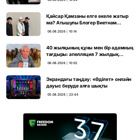
Қайсар Қамзаны елге әкеле жатыр
ма? Атышулы Блогер Виетнам
әуежайында көзге түсті
06.08.2026 ∣ 10:14
40 жылқының құны мен бір адамның
тағдыры: апелляция 7 жылдық
үкімді бұзды
06.08.2026 ∣ 10:02
Экрандағы таңдау: «Әділет» онлайн
дауыс беруде алға шықты
05.08.2026 ∣ 23:44