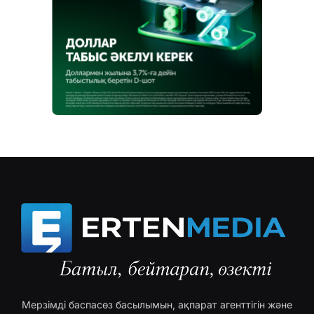
Мерзімді баспасөз басылымын, ақпарат агенттігін және