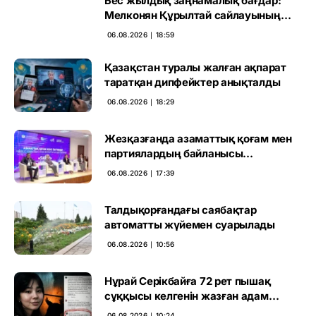
Бес жылдық заңнамалық бағдар:
Мелконян Құрылтай сайлауының
маңызын бағалады
06.08.2026 ∣ 18:59
Қазақстан туралы жалған ақпарат
таратқан дипфейктер анықталды
06.08.2026 ∣ 18:29
Жезқазғанда азаматтық қоғам мен
партиялардың байланысы
талқыланды
06.08.2026 ∣ 17:39
Талдықорғандағы саябақтар
автоматты жүйемен суарылады
06.08.2026 ∣ 10:56
Нұрай Серікбайға 72 рет пышақ
сұққысы келгенін жазған адам
ұсталды
06.08.2026 ∣ 10:24