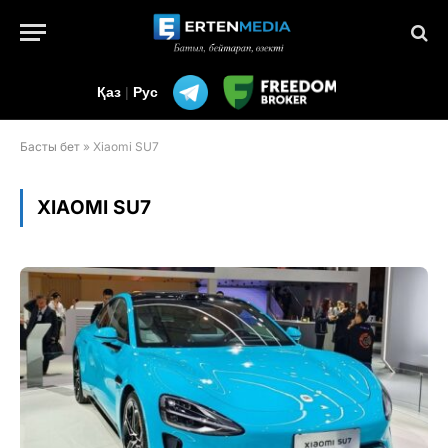
Қаз
|
Рус
Басты бет
»
Xiaomi SU7
XIAOMI SU7