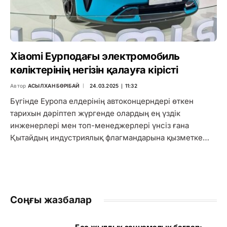
Xiaomi Еурподағы электромобиль
көліктерінің негізін қалауға кірісті
Автор
АСЫЛХАН БӨРІБАЙ
24.03.2025 ∣ 11:32
Бүгінде Еуропа елдерінің автоконцерндері өткен
тарихын дәріптеп жүргенде олардың ең үздік
инженерлері мен топ-менеджерлері үнсіз ғана
Қытайдың индустриялық флагмандарына қызметке…
Соңғы жазбалар