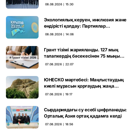
көрген
08.08.2026 ∣ 15:30
Экологиялық керуен, инклюзия және
өндірісті қолдау: Партиялар
өңірлерде қандай мәселе көтерді
08.08.2026 ∣ 14:06
Грант тізімі жарияланды. 127 мың
талапкердің бәсекесінен 75 мыңы
өтті
07.08.2026 ∣ 22:07
ЮНЕСКО мәртебесі: Маңғыстаудың
киелі мұрасын қорғаудың жаңа
кезеңі басталды
07.08.2026 ∣ 19:17
Сырдариядағы су есебі цифрланады:
Орталық Азия ортақ қадамға келді
07.08.2026 ∣ 18:56