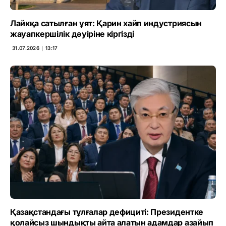
Лайкқа сатылған ұят: Қарин хайп индустриясын
жауапкершілік дәуіріне кіргізді
31.07.2026 ∣ 13:17
Қазақстандағы тұлғалар дефициті: Президентке
қолайсыз шындықты айта алатын адамдар азайып