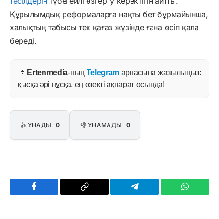
тәсілдерін
түбегейлі өзгерту керектігін айтты.
Құрылымдық реформаларға нақты бет бұрмайынша,
халықтың табысы тек қағаз жүзінде ғана өсіп қала
береді.
📌
Ertenmedia
-ның
Telegram
арнасына жазылыңыз:
қысқа әрі нұсқа, ең өзекті ақпарат осында!
👍 ҰНАДЫ
0
👎 ҰНАМАДЫ
0
Facebook
Copy
Telegram
WhatsAp
Link