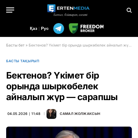
Қаз
|
Рус
Басты бет
»
Бектенов? Үкімет бір орында шыркөбелек айналып жүр — сарапшы
БАСТЫ ТАҚЫРЫП
Бектенов? Үкімет бір
орында шыркөбелек
айналып жүр — сарапшы
04.05.2026 ∣ 11:48
САМАЛ ЖОЛЖАКСЫН