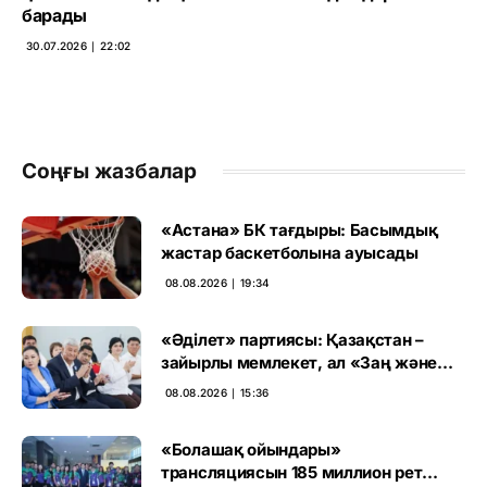
барады
30.07.2026 ∣ 22:02
Соңғы жазбалар
«Астана» БК тағдыры: Басымдық
жастар баскетболына ауысады
08.08.2026 ∣ 19:34
«Әділет» партиясы: Қазақстан –
зайырлы мемлекет, ал «Заң және
тәртіп» қағидаты баршаға міндетті
08.08.2026 ∣ 15:36
«Болашақ ойындары»
трансляциясын 185 миллион рет