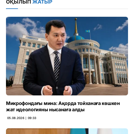
ОҚЫЛЫП
ЖАТЫР
Микрофондағы мина: Ақорда тойханаға көшкен
жат идеологияны нысанаға алды
05.08.2026 ∣ 09:33