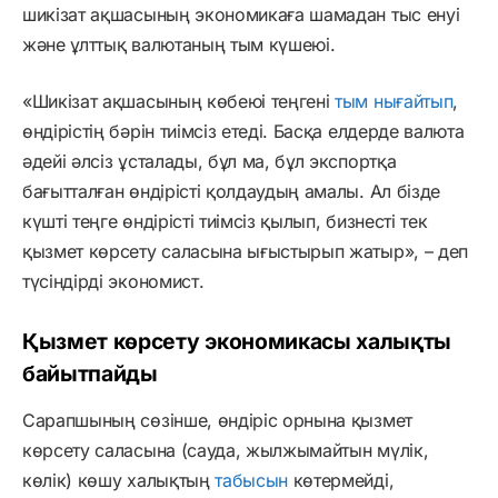
шикізат ақшасының экономикаға шамадан тыс енуі
және ұлттық валютаның тым күшеюі.
«Шикізат ақшасының көбеюі теңгені
тым нығайтып
,
өндірістің бәрін тиімсіз етеді. Басқа елдерде валюта
әдейі әлсіз ұсталады, бұл ма, бұл экспортқа
бағытталған өндірісті қолдаудың амалы. Ал бізде
күшті теңге өндірісті тиімсіз қылып, бизнесті тек
қызмет көрсету саласына ығыстырып жатыр», – деп
түсіндірді экономист.
Қызмет көрсету экономикасы халықты
байытпайды
Сарапшының сөзінше, өндіріс орнына қызмет
көрсету саласына (сауда, жылжымайтын мүлік,
көлік) көшу халықтың
табысын
көтермейді,