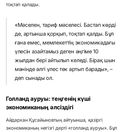
тоқтап қалады.
«Мәселен, тариф мәселесі. Бастап көрді
де, артынша қорқып, тоқтап қалды. Бұл
ғана емес, мемлекеттің экономикадағы
үлесін азайтамыз деген әңгіме 10
жылдан бері айтылып келеді. Бірақ шын
мәнінде әлгі үлес тек артып барады», –
деп сынады ол.
Голланд ауруы: теңгенің күші
экономиканың әлсіздігі
Айдархан Құсайыновтың айтуынша, қазіргі
экономиканың негізгі дерті «голланд ауруы». Бұл