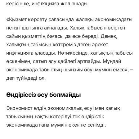
керісінше, инфляцияға жол ашады.
«Қызмет көрсету саласында жалақы экономикадағы
негізгі шығынға айналады. Халық табысын өсірген
сайын қызметтің бағасы да өсе береді. Демек,
халықтың табысын көтереміз деген әрекет
инфляцияға ұласады. Нәтижесінде, халықтың табысы
өскенімен, сатып алу қабілеті артпайды. Мұндай
экономикада табыстың шынайы өсуі мүмкін емес», –
деп түйіндеді ол.
Өндіріссіз өсу болмайды
Экономист елдің экономикалық өсуі мен халық
табысының нақты көтерілуі тек өндірістік
экономикада ғана мүмкін екеніне сенімді.