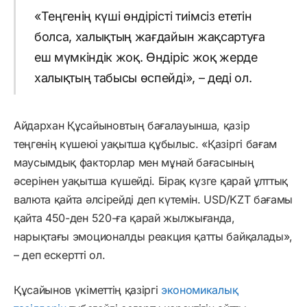
«Теңгенің күші өндірісті тиімсіз ететін
болса, халықтың жағдайын жақсартуға
еш мүмкіндік жоқ. Өндіріс жоқ жерде
халықтың табысы өспейді», – деді ол.
Айдархан Құсайыновтың бағалауынша, қазір
теңгенің күшеюі уақытша құбылыс. «Қазіргі бағам
маусымдық факторлар мен мұнай бағасының
әсерінен уақытша күшейді. Бірақ күзге қарай ұлттық
валюта қайта әлсірейді деп күтемін. USD/KZT бағамы
қайта 450-ден 520-ға қарай жылжығанда,
нарықтағы эмоционалды реакция қатты байқалады»,
– деп ескертті ол.
Құсайынов үкіметтің қазіргі
экономикалық