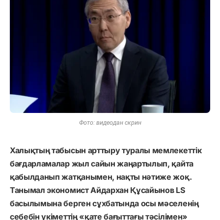
Фото: видеодан скрин
Халықтың табысын арттыру туралы мемлекеттік
бағдарламалар жыл сайын жаңартылып, қайта
қабылданып жатқанымен, нақты нәтиже жоқ.
Танымал экономист Айдархан Құсайынов LS
басылымына берген сұхбатында осы мәселенің
себебін үкіметтің «қате бағыттағы тәсілімен»