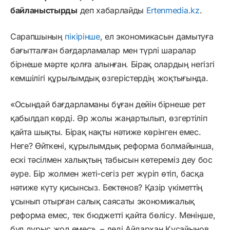
байланыстырды
деп хабарлайды
Ertenmedia.kz
.
Сарапшының
пікірінше
, ел экономикасын дамытуға
бағытталған бағдарламалар мен түрлі шаралар
бірнеше мәрте қолға алынған. Бірақ олардың негізгі
кемшілігі құрылымдық өзгерістердің жоқтығында.
«Осындай бағдарламаны бұған дейін бірнеше рет
қабылдап көрді. Әр жолы жаңартылып, өзгертіліп
қайта шықты. Бірақ нақты нәтиже көрінген емес.
Неге? Өйткені, құрылымдық реформа болмайынша,
ескі тәсілмен халықтың табысын көтереміз деу бос
әуре. Бір жолмен жеті-сегіз рет жүріп өтіп, басқа
нәтиже күту қисынсыз. Бектенов? Қазір үкіметтің
ұсынып отырған салық саясаты экономикалық
реформа емес, тек бюджетті қайта бөлісу. Меніңше,
бұл дұрыс жол емес», – деді Айдархан Құсайынов.